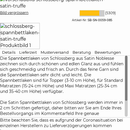
Bild vergrössern
(5309)
Artikel-Nr:
SB-SN-0059-085
Details
Lieferzeit
Musterversand
Beratung
Bewertungen
Die
Spannbettlaken
von Schlossberg aus Satin Noblesse
zeichnen sich durch schönen und edlen Glanz aus und fühlen
sich geschmeidig und frisch an. Durch das feine Garn sind
die Spannbettlaken sehr dicht und leicht. Die
Spannbettlaken sind für Topper (3-10 cm Höhe), für Standard
Matratzen (15-24 cm Höhe) und Maxi Matratzen (25-34 cm
und 35-40 cm Höhe) verfügbar.
Die Satin Spannbettlaken von Schlossberg werden immer in
2 cm Schritten gefertigt, daher bitten wir Sie am Ende Ihres
Bestellvorgangs im Kommentarfeld Ihre genaue
Matratzenhöhe anzugeben. Damit haben Sie die Gewähr,
Bitte beachten Sie, dass es aufgrund der Coronasituation bei
dass die Spannbettlaken nach dem ersten Waschen perfekt
einzelnen Herstellern zu Lieferverzögerungen kommen