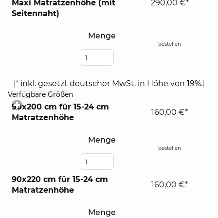
Maxi Matratzenhöhe (mit
290,00 €*
Seitennaht)
Menge
bestellen
(*
inkl. gesetzl. deutscher MwSt. in Höhe von 19%.
)
click
Verfügbare Größen
to
90x200 cm für 15-24 cm
expand
160,00 €*
Matratzenhöhe
contents
Menge
bestellen
90x220 cm für 15-24 cm
160,00 €*
Matratzenhöhe
Menge