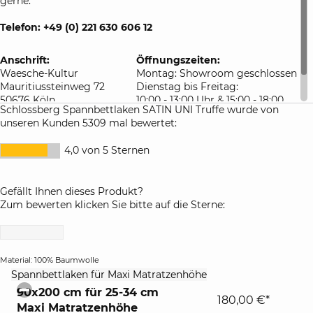
gerne.
Telefon: +49 (0) 221 630 606 12
Anschrift:
Öffnungszeiten:
Waesche-Kultur
Montag: Showroom geschlossen
Mauritiussteinweg 72
Dienstag bis Freitag:
50676 Köln
10:00 - 13:00 Uhr & 15:00 - 18:00
Schlossberg Spannbettlaken SATIN UNI Truffe wurde von
Deutschland
Uhr
unseren Kunden 5309 mal bewertet:
Samstag: 10:00 - 16:00 Uhr
4,0 von 5 Sternen
Gefällt Ihnen dieses Produkt?
Zum bewerten klicken Sie bitte auf die Sterne:
Material: 100% Baumwolle
click
Spannbettlaken für Maxi Matratzenhöhe
to
90x200 cm für 25-34 cm
collapse
180,00 €*
Maxi Matratzenhöhe