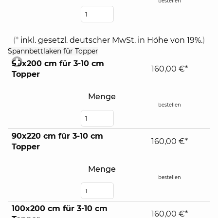
bestellen
(*
inkl. gesetzl. deutscher MwSt. in Höhe von 19%.
)
click
Spannbettlaken für Topper
to
90x200 cm für 3-10 cm
expand
160,00 €*
Topper
contents
Menge
bestellen
90x220 cm für 3-10 cm
160,00 €*
Topper
Menge
bestellen
100x200 cm für 3-10 cm
160,00 €*