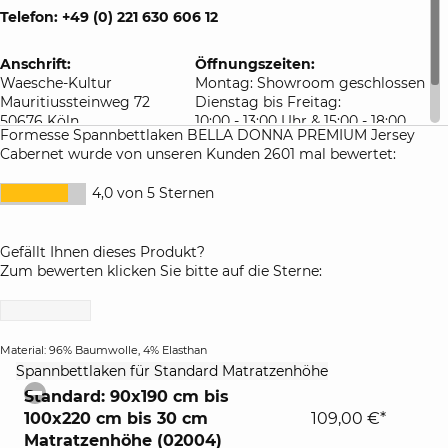
auf Anfrage lassen wir gerne für Sie Spannbetttücher auch
Telefon: +49 (0) 221 630 606 12
in Sondermaßen für Sie anfertigen. Bitte beachten Sie die
Lieferzeit sowie besonderen Rückgabebedingungen für
maßangefertigte Bettlaken.
Anschrift:
Öffnungszeiten:
Waesche-Kultur
Montag: Showroom geschlossen
Mauritiussteinweg 72
Dienstag bis Freitag:
50676 Köln
10:00 - 13:00 Uhr & 15:00 - 18:00
Formesse Spannbettlaken BELLA DONNA PREMIUM Jersey
Deutschland
Uhr
Cabernet wurde von unseren Kunden 2601 mal bewertet:
Samstag: 10:00 - 16:00 Uhr
4,0 von 5 Sternen
Gefällt Ihnen dieses Produkt?
Zum bewerten klicken Sie bitte auf die Sterne:
Material: 96% Baumwolle, 4% Elasthan
click
Spannbettlaken für Standard Matratzenhöhe
to
Standard: 90x190 cm bis
collapse
100x220 cm bis 30 cm
109,00 €*
contents
Matratzenhöhe (02004)