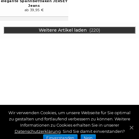
elegante Spannbettlaken JERSEY
Jeans
ab 39,95 €
Weitere Artikel laden
(220)
Wir verwenden Cookies, um unsere Webseite für Sie optimal
zu gestalten und fortlaufend verbessern zu können. Weitere
Informationen zu Cookies erhalten Sie in unserer
Datenschutzerklärung
. Sind Sie damit einverstanden?
Einverstanden
Nein