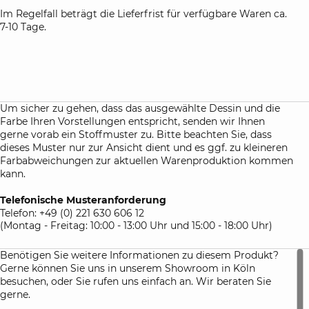
Eleganz mit Funktionalität auf einer ganz neuen Ebene: Die
Im Regelfall beträgt die Lieferfrist für verfügbare Waren ca.
Laken sind äußerst langlebig und dehnbar, bleiben aber
7-10 Tage.
aufgrund ihrer hohen Rücksprungkraft immer in bester
Passform ohne Falten.
Das Produktschild im Bella Donna Premium
Spannbettlaken kommt beim Aufziehen des Lakens immer
in die obere, rechte Ecke. So können Sie sicher sein, dass das
Um sicher zu gehen, dass das ausgewählte Dessin und die
Laken richtig herum aufgezogen ist.
Farbe Ihren Vorstellungen entspricht, senden wir Ihnen
gerne vorab ein Stoffmuster zu. Bitte beachten Sie, dass
Diese Bettlaken sind besonders als Spannbettlaken für
dieses Muster nur zur Ansicht dient und es ggf. zu kleineren
Boxspringbetten und Wasserbetten geeignet. In der Grafik
Farbabweichungen zur aktuellen Warenproduktion kommen
finden Sie das passende Spannbettlaken für Ihr
kann.
Boxspringbett.
Telefonische Musteranforderung
Farbhinweis:
Telefon: +49 (0) 221 630 606 12
Um sicher zu gehen, dass die von Ihnen ausgewählte Farbe
(Montag - Freitag: 10:00 - 13:00 Uhr und 15:00 - 18:00 Uhr)
auch Ihren Vorstellungen entspricht, senden wir Ihnen bei
einer Bestellung dieser Spannbettlaken immer kostenlos ein
Benötigen Sie weitere Informationen zu diesem Produkt?
kleines Hand-Muster zu, damit Sie die Farben und die
Gerne können Sie uns in unserem Showroom in Köln
Qualität des Stoffes begutachten können.
besuchen, oder Sie rufen uns einfach an. Wir beraten Sie
gerne.
Atelierservice: