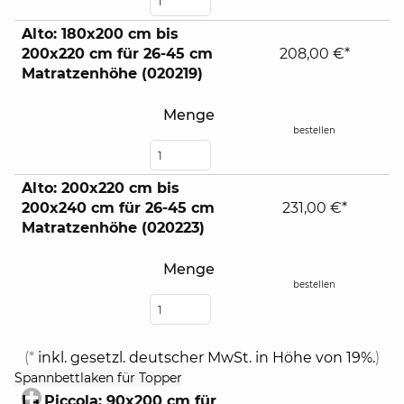
Alto: 180x200 cm bis
200x220 cm für 26-45 cm
208,00 €*
Matratzenhöhe (020219)
Menge
bestellen
Alto: 200x220 cm bis
200x240 cm für 26-45 cm
231,00 €*
Matratzenhöhe (020223)
Menge
bestellen
(*
inkl. gesetzl. deutscher MwSt. in Höhe von 19%.
)
click
Spannbettlaken für Topper
to
La Piccola: 90x200 cm für