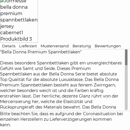
Details
Lieferzeit
Musterversand
Beratung
Bewertungen
"Bella Donna Premium Spannbettlaken"
Dieses besondere Spannbettlaken gibt ein unvergleichbares
Gefühl wie Samt und Seide. Dieses Premium
Spannbettlaken aus der Bella Donna Serie bietet absolute
Top Qualität für die absolute Luxusklasse. Das Bella Donna
Premium Spannbettlaken besteht aus feinem Zwirngarn,
welcher besonders weich ist und die Farben kräftig
erstrahlen lässt. Der herrliche, dezente Glanz rührt von der
Mercerisierung her, welche die Elastizität und
Rücksprungkraft des Materials bewahrt. Das Bella Donna
Premium Spannbettlaken ist die erste Wahl für höchste
Bitte beachten Sie, dass es aufgrund der Coronasituation bei
Ansprüche an Qualität, Ästhetik und Haptik.
einzelnen Herstellern zu Lieferverzögerungen kommen
kann.
Das Bella Donna Premium Spannbettlaken verbindet