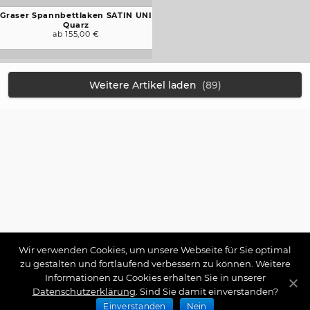
Graser Spannbettlaken SATIN UNI
Quarz
ab 155,00 €
Weitere Artikel laden
(89)
Wir verwenden Cookies, um unsere Webseite für Sie optimal
zu gestalten und fortlaufend verbessern zu können. Weitere
Informationen zu Cookies erhalten Sie in unserer
Datenschutzerklärung
. Sind Sie damit einverstanden?
Einverstanden
Nein