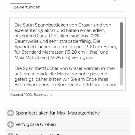
Bewertungen
Die Satin
Spannbettlaken
von Graser sind von
exzellenter Qualität und haben einen edlen,
dezenten Glanz. Die Laken sind aus 100%
Baumwolle und sehr strapazierfähig. Die
Spannbetttücher sind für Topper (3-10 cm Höhe),
für Standard Matratzen (15-20 cm Höhe) und
Maxi Matratzen (22-26 cm) verfügbar.
Die Spannbetttücher von Graser werden immer
auf Ihre individuelle Matratzenhöhe passend
gefertigt, daher bitten wir Sie am Ende Ihres
Bestellvorgangs im Kommentarfeld Ihre genaue
Matratzenhöhe anzugeben. Damit haben Sie die
Material: 100% Baumwolle
Gewähr, dass die Spannbetttücher nach dem
ersten Waschen perfekt Ihre Matratze umhüllen.
Spannbettlaken für Maxi Matratzenhöhe
click to expand 
Verfügbare Größen
click to expand contents