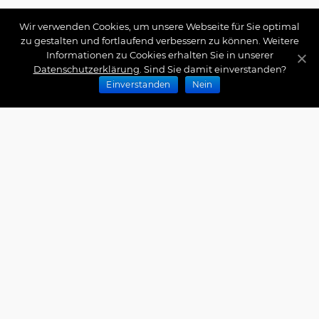
Wir verwenden Cookies, um unsere Webseite für Sie optimal
zu gestalten und fortlaufend verbessern zu können. Weitere
Informationen zu Cookies erhalten Sie in unserer
Datenschutzerklärung
. Sind Sie damit einverstanden?
Einverstanden
Nein
Zahlungsarten
Wir bieten Ihnen folgende Zahlungsarten an:
Impressum
|
Datenschutz
|
Zahlungsarten
|
Versand
und Kosten
|
Widerrufsrecht
|
Bestellung widerrufen
|
Haftungsausschluss
|
AGB
|
Kontakt
Schlossberg Bettwäsche
|
Curt Bauer Bettwäsche
|
Graser Bettwäsche
|
Daunen Bettdecken
|
Brennet
Bettwäsche
|
Boxspringbett Spannbettlaken
|
Abyss
Habidecor
|
Abyss Handtücher
|
Formesse
Spannbettlaken
|
Bella Donna Spannbettlaken
|
Fischbacher 1819
|
Royfort Luxus Bettwäsche
|
Eskimo
Copyright © 2026 by Interior Couture GmbH, All rights
reserved.