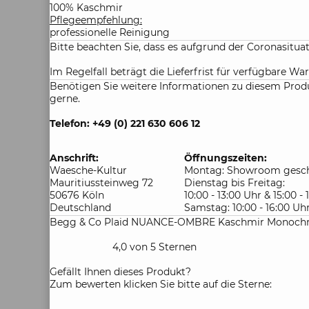
100% Kaschmir
Pflegeempfehlung:
professionelle Reinigung
Bitte beachten Sie, dass es aufgrund der Coronasitu
Im Regelfall beträgt die Lieferfrist für verfügbare War
Benötigen Sie weitere Informationen zu diesem Produ
gerne.
Telefon: +49 (0) 221 630 606 12
Anschrift:
Öffnungszeiten:
Waesche-Kultur
Montag: Showroom gesch
Mauritiussteinweg 72
Dienstag bis Freitag:
50676 Köln
10:00 - 13:00 Uhr & 15:00 -
Deutschland
Samstag: 10:00 - 16:00 Uh
Begg & Co Plaid NUANCE-OMBRE Kaschmir Monochro
4,0 von 5 Sternen
Gefällt Ihnen dieses Produkt?
Zum bewerten klicken Sie bitte auf die Sterne: