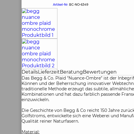
Artikel-Nr:
BC-NO-6349
Details
Lieferzeit
Beratung
Bewertungen
Das Begg & Co. Plaid "Nuance-Ombre" ist der Inbegr
Können und der Beherrschung innovativer Webtechni
traditionelle Methode erzeugt das subtile, allmähli
Kombinationen und hat dazu farblich passende Franse
einzuwickeln.
Die Geschichte von Begg & Co reicht 150 Jahre zurüc
Golfstroms, entwickelte sich eine Weberei und Manufak
Qualität reiner Naturfasern.
Material: