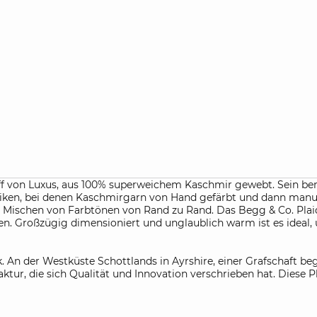
iff von Luxus, aus 100% superweichem Kaschmir gewebt. Sein b
ken, bei denen Kaschmirgarn von Hand gefärbt und dann manue
che Mischen von Farbtönen von Rand zu Rand. Das Begg & Co. Pla
n. Großzügig dimensioniert und unglaublich warm ist es ideal,
k. An der Westküste Schottlands in Ayrshire, einer Grafschaft
tur, die sich Qualität und Innovation verschrieben hat. Diese Pla