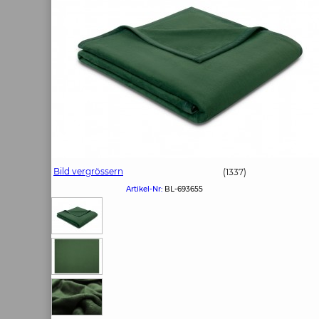
Bild vergrössern
(1337)
Artikel-Nr:
BL-693655