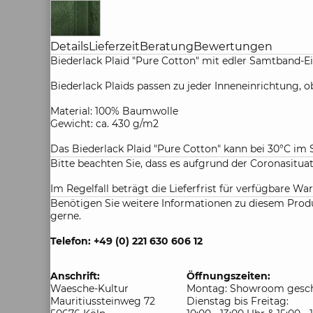
Details
Lieferzeit
Beratung
Bewertungen
Biederlack Plaid "Pure Cotton" mit edler Samtband-E
Biederlack Plaids passen zu jeder Inneneinrichtung
Material: 100% Baumwolle
Gewicht: ca. 430 g/m2
Das Biederlack Plaid "Pure Cotton" kann bei 30°C i
Bitte beachten Sie, dass es aufgrund der Coronasitu
Im Regelfall beträgt die Lieferfrist für verfügbare War
Benötigen Sie weitere Informationen zu diesem Produ
gerne.
Telefon: +49 (0) 221 630 606 12
Anschrift:
Öffnungszeiten:
Waesche-Kultur
Montag: Showroom gesch
Mauritiussteinweg 72
Dienstag bis Freitag: