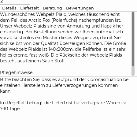
Details
Lieferzeit
Beratung
Bewertungen
Wunderschönes Webpelz Plaid, welches täuschend echt
dem Fell des Arctic Fox (Polarfuchs) nachempfunden ist.
Unser Webpelz Plaids sind von Anmutung und Haptik her
einzigartig. Bei Bestellung senden wir Ihnen automatisch
vorab kostenlos ein Muster dieses Webpelz zu, damit Sie
sich selbst von der Qualität überzeugen können. Die Größe
des Webpelz Plaids ist 140x200cm, die Fellfarbe ist ein sehr
helles creme, fast weiß. Die Rückseite der Webpelz Plaids
besteht aus feinem Satin Stoff.
Pflegehinweise:
Nicht waschbar, nur chemisch reinigen, Trocknen im
Bitte beachten Sie, dass es aufgrund der Coronasituation bei
Wäschetrockner nicht möglich, nicht bügeln.
einzelnen Herstellern zu Lieferverzögerungen kommen
kann.
Im Regelfall beträgt die Lieferfrist für verfügbare Waren ca.
7-10 Tage.