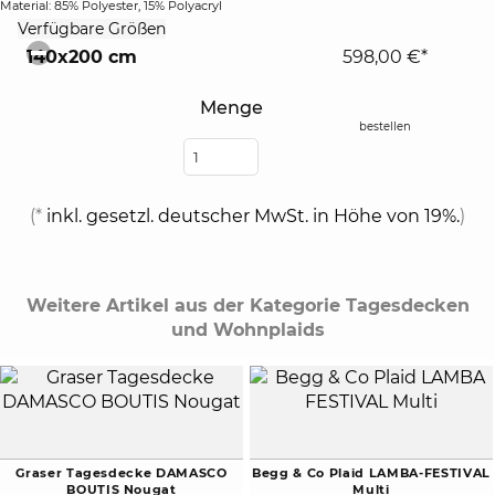
Material: 85% Polyester, 15% Polyacryl
click
Verfügbare Größen
to
140x200 cm
598,00 €*
collapse
contents
Menge
bestellen
(*
inkl. gesetzl. deutscher MwSt. in Höhe von 19%.
)
Weitere Artikel aus der Kategorie Tagesdecken
und Wohnplaids
Graser Tagesdecke DAMASCO
Begg & Co Plaid LAMBA-FESTIVAL
BOUTIS Nougat
Multi