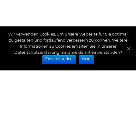
Wir verwenden Cookies, um unsere Webseite für Sie optimal
zu gestalten und fortlaufend verbessern zu können. Weitere
Informationen zu Cookies erhalten Sie in unserer
Datenschutzerklärung
. Sind Sie damit einverstanden?
Einverstanden
Nein
Zahlungsarten
Wir bieten Ihnen folgende Zahlungsarten an:
Impressum
|
Datenschutz
|
Zahlungsarten
|
Versand
und Kosten
|
Widerrufsrecht
|
Bestellung widerrufen
|
Haftungsausschluss
|
AGB
|
Kontakt
Schlossberg Bettwäsche
|
Curt Bauer Bettwäsche
|
Graser Bettwäsche
|
Daunen Bettdecken
|
Brennet
Bettwäsche
|
Boxspringbett Spannbettlaken
|
Abyss