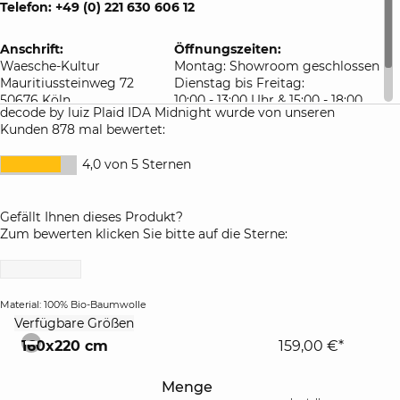
Telefon: +49 (0) 221 630 606 12
Anschrift:
Öffnungszeiten:
Waesche-Kultur
Montag: Showroom geschlossen
Mauritiussteinweg 72
Dienstag bis Freitag:
50676 Köln
10:00 - 13:00 Uhr & 15:00 - 18:00
decode by luiz Plaid IDA Midnight wurde von unseren
Deutschland
Uhr
Kunden 878 mal bewertet:
Samstag: 10:00 - 16:00 Uhr
4,0 von 5 Sternen
Gefällt Ihnen dieses Produkt?
Zum bewerten klicken Sie bitte auf die Sterne:
Material: 100% Bio-Baumwolle
click
Verfügbare Größen
to
160x220 cm
159,00 €*
collapse
contents
Menge