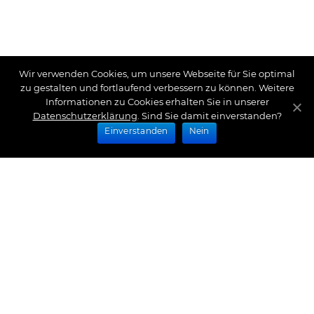
Wir verwenden Cookies, um unsere Webseite für Sie optimal
zu gestalten und fortlaufend verbessern zu können. Weitere
Informationen zu Cookies erhalten Sie in unserer
Datenschutzerklärung
. Sind Sie damit einverstanden?
Einverstanden
Nein
Zahlungsarten
Wir bieten Ihnen folgende Zahlungsarten an:
Impressum
|
Datenschutz
|
Zahlungsarten
|
Versand
und Kosten
|
Widerrufsrecht
|
Bestellung widerrufen
|
Haftungsausschluss
|
AGB
|
Kontakt
Schlossberg Bettwäsche
|
Curt Bauer Bettwäsche
|
Graser Bettwäsche
|
Daunen Bettdecken
|
Brennet
Bettwäsche
|
Boxspringbett Spannbettlaken
|
Abyss
Habidecor
|
Abyss Handtücher
|
Formesse