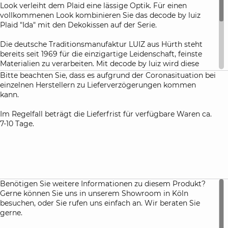
Look verleiht dem Plaid eine lässige Optik. Für einen
vollkommenen Look kombinieren Sie das decode by luiz
Plaid "Ida" mit den Dekokissen auf der Serie.
Die deutsche Traditionsmanufaktur LUIZ aus Hürth steht
bereits seit 1969 für die einzigartige Leidenschaft, feinste
Materialien zu verarbeiten. Mit decode by luiz wird diese
langjährige Kompetenz nun in einer zeitlosen, jungen Linie
Bitte beachten Sie, dass es aufgrund der Coronasituation bei
präsentiert. Decode by luiz vereinigt alle Anforderungen von
einzelnen Herstellern zu Lieferverzögerungen kommen
einem trendbewussten, modernen Publikum an einzigartige
kann.
Produkte.
Im Regelfall beträgt die Lieferfrist für verfügbare Waren ca.
Die Idee hinter decode by luiz ist, andere Wege zu gehen
7-10 Tage.
und gewohnte Pfade zu verlassen: Wählen Sie selbst ihre
Lieblingsfarbe und -form und kombinieren Sie diese einfach
zu Ihrem persönlichen Look.
Benötigen Sie weitere Informationen zu diesem Produkt?
Gerne können Sie uns in unserem Showroom in Köln
besuchen, oder Sie rufen uns einfach an. Wir beraten Sie
gerne.