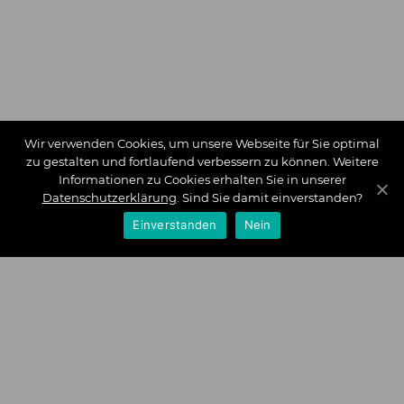
Wir verwenden Cookies, um unsere Webseite für Sie optimal
zu gestalten und fortlaufend verbessern zu können. Weitere
Informationen zu Cookies erhalten Sie in unserer
Datenschutzerklärung
. Sind Sie damit einverstanden?
Einverstanden
Nein
Zahlungsarten
Wir bieten Ihnen folgende Zahlungsarten an:
Impressum
|
Datenschutz
|
Zahlungsarten
|
Versand und
Kosten
|
Widerrufsrecht
|
Bestellung widerrufen
|
Haftungsausschluss
|
AGB
|
Kontakt
Schlossberg Bettwäsche
|
Curt Bauer Bettwäsche
|
Graser