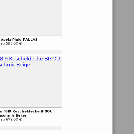
bpelz Plaid PALLAS
ab 598,00 €
er 1819 Kuscheldecke BISOU
aschmir Beige
ab 679,00 €