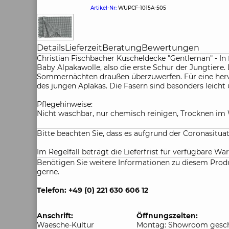
Artikel-Nr:
WUPCF-1015A-505
Details
Lieferzeit
Beratung
Bewertungen
Christian Fischbacher Kuscheldecke "Gentleman" - In f
Baby Alpakawolle, also die erste Schur der Jungtiere
Sommernächten draußen überzuwerfen. Für eine hervo
des jungen Aplakas. Die Fasern sind besonders leicht
Pflegehinweise:
Nicht waschbar, nur chemisch reinigen, Trocknen im 
Bitte beachten Sie, dass es aufgrund der Coronasitu
Im Regelfall beträgt die Lieferfrist für verfügbare War
Benötigen Sie weitere Informationen zu diesem Produ
gerne.
Telefon: +49 (0) 221 630 606 12
Anschrift:
Öffnungszeiten:
Waesche-Kultur
Montag: Showroom gesch