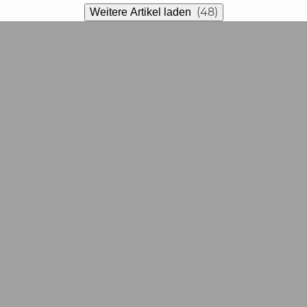
(48)
Weitere Artikel laden
Zahlungsarten
Wir bieten Ihnen folgende Zahlungsarten an: