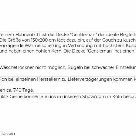
einem Hahnentritt ist die Decke "Gentleman" der ideale Begleite
. Die Größe von 130x200 cm lädt dazu ein, auf der Couch zu kusch
rragende Wärmeisolierung in Verbindung mit höchstem Kuschel
 und haben einen hohlen Kern. Die Decke "Gentleman" hat einen 
Wäschetrockner nicht möglich, Bügeln bei schwacher Einstellu
ation bei einzelnen Herstellern zu Lieferverzögerungen kommen 
en ca. 7-10 Tage.
kt? Gerne können Sie uns in unserem Showroom in Köln besuchen
lossen