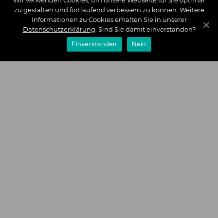
Wir verwenden Cookies, um unsere Webseite für Sie optimal
zu gestalten und fortlaufend verbessern zu können. Weitere
Informationen zu Cookies erhalten Sie in unserer
Datenschutzerklärung
. Sind Sie damit einverstanden?
Einverstanden
Nein
Zahlungsarten
Wir bieten Ihnen folgende Zahlungsarten an:
Impressum
|
Datenschutz
|
Zahlungsarten
|
Versand und
Kosten
|
Widerrufsrecht
|
Bestellung widerrufen
|
Haftungsausschluss
|
AGB
|
Kontakt
Schlossberg Bettwäsche
|
Curt Bauer Bettwäsche
|
Graser
Bettwäsche
|
Daunen Bettdecken
|
Brennet Bettwäsche
|
Boxspringbett Spannbettlaken
|
Abyss Habidecor
|
Abyss
Handtücher
|
Formesse Spannbettlaken
|
Bella Donna
Spannbettlaken
|
Fischbacher 1819
|
Royfort Luxus Bettwäsche
|
Eskimo
Copyright © 2026 by Interior Couture GmbH, All rights
reserved.
loading