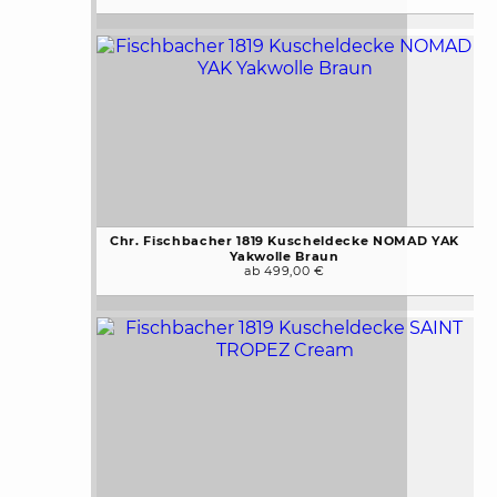
Chr. Fischbacher 1819 Kuscheldecke NOMAD YAK
Yakwolle Braun
ab 499,00 €