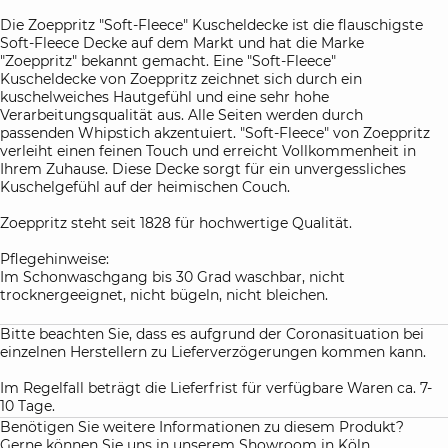
Die Zoeppritz "Soft-Fleece" Kuscheldecke ist die flauschigste
Soft-Fleece Decke auf dem Markt und hat die Marke
"Zoeppritz" bekannt gemacht. Eine "Soft-Fleece"
Kuscheldecke von Zoeppritz zeichnet sich durch ein
kuschelweiches Hautgefühl und eine sehr hohe
Verarbeitungsqualität aus. Alle Seiten werden durch
passenden Whipstich akzentuiert. "Soft-Fleece" von Zoeppritz
verleiht einen feinen Touch und erreicht Vollkommenheit in
Ihrem Zuhause. Diese Decke sorgt für ein unvergessliches
Kuschelgefühl auf der heimischen Couch.
Zoeppritz steht seit 1828 für hochwertige Qualität.
Pflegehinweise:
Im Schonwaschgang bis 30 Grad waschbar, nicht
trocknergeeignet, nicht bügeln, nicht bleichen.
Bitte beachten Sie, dass es aufgrund der Coronasituation bei
einzelnen Herstellern zu Lieferverzögerungen kommen kann.
Im Regelfall beträgt die Lieferfrist für verfügbare Waren ca. 7-
10 Tage.
Benötigen Sie weitere Informationen zu diesem Produkt?
Gerne können Sie uns in unserem Showroom in Köln