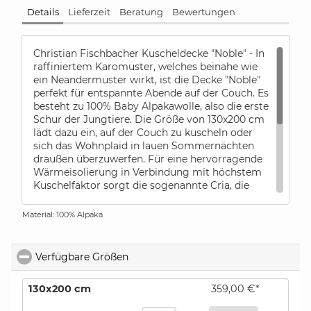
Details
Lieferzeit
Beratung
Bewertungen
Christian Fischbacher Kuscheldecke "Noble" - In
raffiniertem Karomuster, welches beinahe wie
ein Neandermuster wirkt, ist die Decke "Noble"
perfekt für entspannte Abende auf der Couch. Es
besteht zu 100% Baby Alpakawolle, also die erste
Schur der Jungtiere. Die Größe von 130x200 cm
lädt dazu ein, auf der Couch zu kuscheln oder
sich das Wohnplaid in lauen Sommernächten
draußen überzuwerfen. Für eine hervorragende
Wärmeisolierung in Verbindung mit höchstem
Kuschelfaktor sorgt die sogenannte Cria, die
erste Schur des jungen Aplakas. Die Fasern sind
besonders leicht und haben einen hohlen Kern.
Material: 100% Alpaka
Die Decke "Noble" hat einen klassischen
Fransenabschluss.
Verfügbare Größen
click to collapse contents
Pflegehinweise:
Nicht waschbar, nur chemisch reinigen,
130x200 cm
359,00 €*
Trocknen im Wäschetrockner nicht möglich,
bestellen
Bügeln bei schwacher Einstellung.