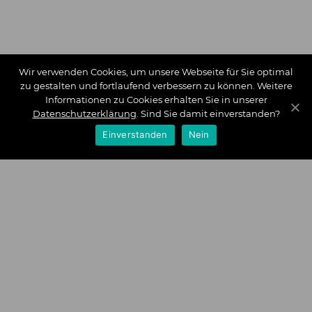
Wir verwenden Cookies, um unsere Webseite für Sie optimal
zu gestalten und fortlaufend verbessern zu können. Weitere
Informationen zu Cookies erhalten Sie in unserer
Datenschutzerklärung
. Sind Sie damit einverstanden?
Einverstanden
Nein
Zahlungsarten
Wir bieten Ihnen folgende Zahlungsarten an:
Impressum
|
Datenschutz
|
Zahlungsarten
|
Versand und
Kosten
|
Widerrufsrecht
|
Bestellung widerrufen
|
Haftungsausschluss
|
AGB
|
Kontakt
Schlossberg Bettwäsche
|
Curt Bauer Bettwäsche
|
Graser
Bettwäsche
|
Daunen Bettdecken
|
Brennet Bettwäsche
|
Boxspringbett Spannbettlaken
|
Abyss Habidecor
|
Abyss
Handtücher
|
Formesse Spannbettlaken
|
Bella Donna