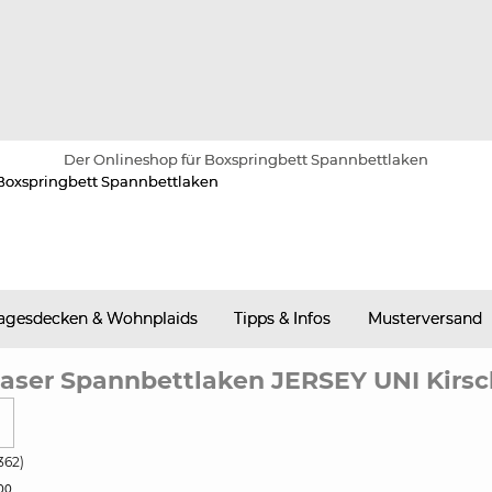
Der Onlineshop für Boxspringbett Spannbettlaken
agesdecken & Wohnplaids
Tipps & Infos
Musterversand
aser Spannbettlaken JERSEY UNI Kirs
362)
00