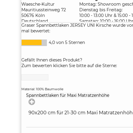
Waesche-Kultur
Montag: Showroom gesch
Mauritiussteinweg 72
Dienstag bis Freitag:
50676 Köln
10:00 - 13:00 Uhr & 15:00 -
Deutschland
Samstag: 10:00 - 16:00 Uh
Graser Spannbettlaken JERSEY UNI Kirsche wurde vo
mal bewertet:
4,0 von 5 Sternen
Gefällt Ihnen dieses Produkt?
Zum bewerten klicken Sie bitte auf die Sterne:
Material: 100% Baumwolle
click
Spannbettlaken für Maxi Matratzenhöhe
to
expand
contents
90x200 cm für 21-30 cm Maxi Matratzenhö