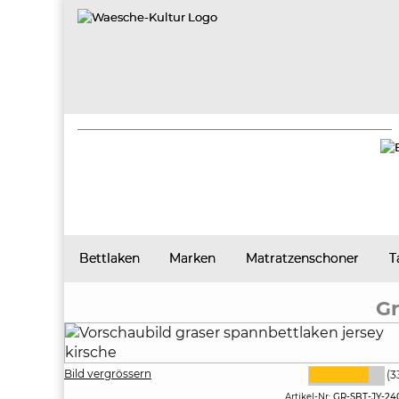
Bettlaken
Marken
Matratzenschoner
T
Gr
Bild vergrössern
(3
Artikel-Nr:
GR-SBT-JY-24