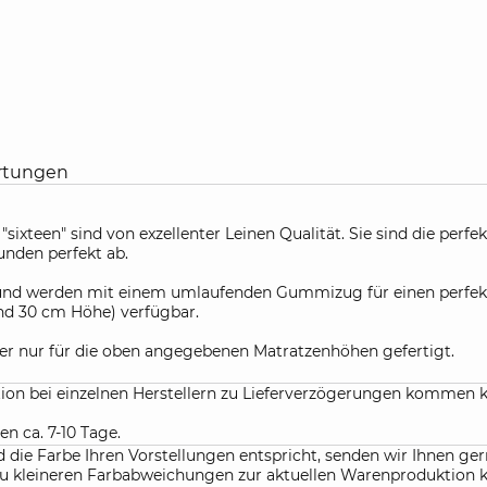
rtungen
"sixteen" sind von exzellenter Leinen Qualität. Sie sind die perf
unden perfekt ab.
g und werden mit einem umlaufenden Gummizug für einen perfekte
nd 30 cm Höhe) verfügbar.
r nur für die oben angegebenen Matratzenhöhen gefertigt.
ation bei einzelnen Herstellern zu Lieferverzögerungen kommen 
en ca. 7-10 Tage.
die Farbe Ihren Vorstellungen entspricht, senden wir Ihnen gern
f. zu kleineren Farbabweichungen zur aktuellen Warenproduktio