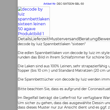
Artikel-Nr:
DEC-SIXTEEN-SBL-50
Details
Lieferzeit
Musterversand
Beratung
Bewe
decode by luiz Spannbettlaken "sixteen"
Die edlen Spannbettlaken von decode by luiz im style 
runden das Bild in Ihrem Schlafzimmer für schöne St
Die Laken sind aus 100% Leinen, sehr strapazierfähi
Topper (bis 10 cm ) und Standard Matratzen (20 cm u
Die Spannbetttücher von decode by luiz werden imme
Bitte beachten Sie, dass es aufgrund der Coronasitu
Im Regelfall beträgt die Lieferfrist für verfügbare War
Um sicher zu gehen, dass das ausgewählte Dessin und 
dass dieses Muster nur zur Ansicht dient und es gg