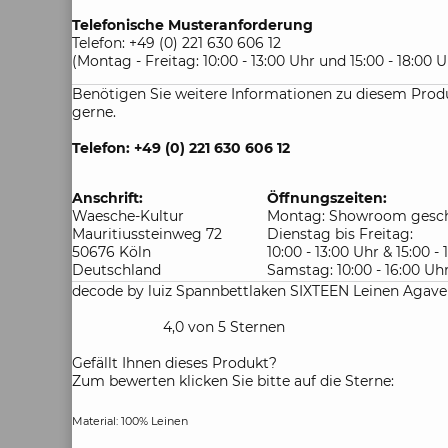
Telefonische Musteranforderung
Telefon: +49 (0) 221 630 606 12
(Montag - Freitag: 10:00 - 13:00 Uhr und 15:00 - 18:00 U
Benötigen Sie weitere Informationen zu diesem Produ
gerne.
Telefon: +49 (0) 221 630 606 12
Anschrift:
Öffnungszeiten:
Waesche-Kultur
Montag: Showroom gesch
Mauritiussteinweg 72
Dienstag bis Freitag:
50676 Köln
10:00 - 13:00 Uhr & 15:00 -
Deutschland
Samstag: 10:00 - 16:00 Uh
decode by luiz Spannbettlaken SIXTEEN Leinen Agav
4,0 von 5 Sternen
Gefällt Ihnen dieses Produkt?
Zum bewerten klicken Sie bitte auf die Sterne:
Material: 100% Leinen