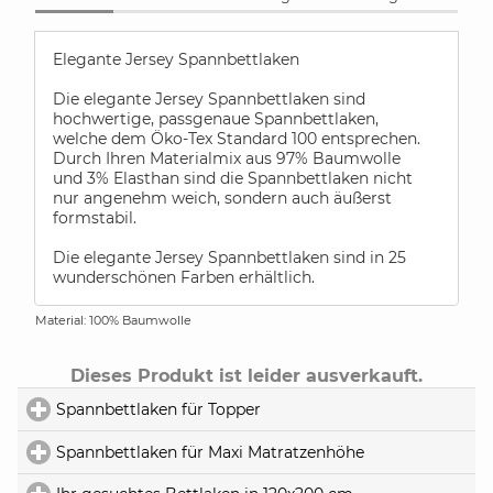
Elegante Jersey Spannbettlaken
Die elegante Jersey Spannbettlaken sind
hochwertige, passgenaue Spannbettlaken,
welche dem Öko-Tex Standard 100 entsprechen.
Durch Ihren Materialmix aus 97% Baumwolle
und 3% Elasthan sind die Spannbettlaken nicht
nur angenehm weich, sondern auch äußerst
formstabil.
Die elegante Jersey Spannbettlaken sind in 25
wunderschönen Farben erhältlich.
Material: 100% Baumwolle
Dieses Produkt ist leider ausverkauft.
Spannbettlaken für Topper
click to expand contents
Spannbettlaken für Maxi Matratzenhöhe
click to expand 