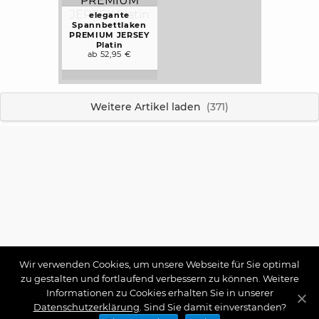
elegante
Spannbettlaken
PREMIUM JERSEY
Platin
ab 52,95 €
Weitere Artikel laden
(371)
Wir verwenden Cookies, um unsere Webseite für Sie optimal
zu gestalten und fortlaufend verbessern zu können. Weitere
Informationen zu Cookies erhalten Sie in unserer
Datenschutzerklärung
. Sind Sie damit einverstanden?