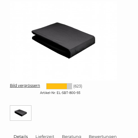
Bild vergrössern
(623)
Artikel-Nr:
EL-SBT-800-93
Details
Lieferzeit
Beratung
Bewertungen