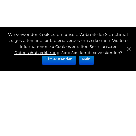
Wir verwenden Cookies, um unsere Webseite für Sie optimal
zu gestalten und fortlaufend verbessern zu können. Weitere
Informationen zu Cookies erhalten Sie in unserer
Datenschutzerklärung
. Sind Sie damit einverstanden?
Einverstanden
Nein
Zahlungsarten
Wir bieten Ihnen folgende Zahlungsarten an:
Impressum
|
Datenschutz
|
Zahlungsarten
|
Versand
und Kosten
|
Widerrufsrecht
|
Bestellung widerrufen
|
Haftungsausschluss
|
AGB
|
Kontakt
Schlossberg Bettwäsche
|
Curt Bauer Bettwäsche
|
Graser Bettwäsche
|
Daunen Bettdecken
|
Brennet
Bettwäsche
|
Boxspringbett Spannbettlaken
|
Abyss