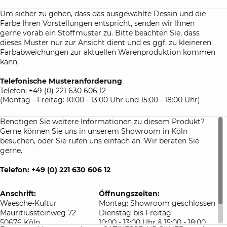
Passform:
Um sicher zu gehen, dass das ausgewählte Dessin und die
Im Format eines Spannbetttuches legt sich der
Farbe Ihren Vorstellungen entspricht, senden wir Ihnen
Matratzenschoner mit hochwertigem Rundumgummi
gerne vorab ein Stoffmuster zu. Bitte beachten Sie, dass
perfekt um die Matratze und ist kaum unter dem
dieses Muster nur zur Ansicht dient und es ggf. zu kleineren
eigentlichen Laken zu erkennen.
Farbabweichungen zur aktuellen Warenproduktion kommen
kann.
Material:
Liegefläche: 60% Polyester, 40% Lyocell. Jersey-Seitenteile:
Telefonische Musteranforderung
97% Baumwolle, 3% Elastan. Natürlich geprüft nach ÖkoTex
Telefon: +49 (0) 221 630 606 12
Standard 100.
(Montag - Freitag: 10:00 - 13:00 Uhr und 15:00 - 18:00 Uhr)
Benötigen Sie weitere Informationen zu diesem Produkt?
Gerne können Sie uns in unserem Showroom in Köln
besuchen, oder Sie rufen uns einfach an. Wir beraten Sie
gerne.
Telefon: +49 (0) 221 630 606 12
Anschrift:
Öffnungszeiten:
Waesche-Kultur
Montag: Showroom geschlossen
Mauritiussteinweg 72
Dienstag bis Freitag:
50676 Köln
10:00 - 13:00 Uhr & 15:00 - 18:00