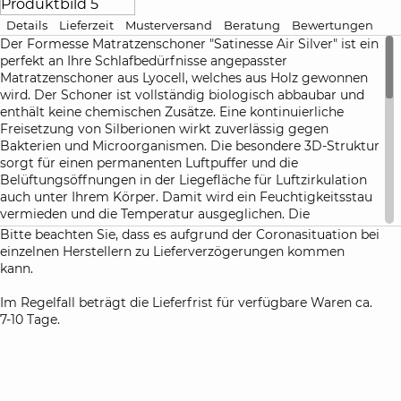
Details
Lieferzeit
Musterversand
Beratung
Bewertungen
Der Formesse Matratzenschoner "Satinesse Air Silver" ist ein
perfekt an Ihre Schlafbedürfnisse angepasster
Matratzenschoner aus Lyocell, welches aus Holz gewonnen
wird. Der Schoner ist vollständig biologisch abbaubar und
enthält keine chemischen Zusätze. Eine kontinuierliche
Freisetzung von Silberionen wirkt zuverlässig gegen
Bakterien und Microorganismen. Die besondere 3D-Struktur
sorgt für einen permanenten Luftpuffer und die
Belüftungsöffnungen in der Liegefläche für Luftzirkulation
auch unter Ihrem Körper. Damit wird ein Feuchtigkeitsstau
vermieden und die Temperatur ausgeglichen. Die
Schlafumgebung bleibt immer frisch, trocken und
Bitte beachten Sie, dass es aufgrund der Coronasituation bei
angenehm temperiert.
einzelnen Herstellern zu Lieferverzögerungen kommen
kann.
Liegekomfort:
Die Punktelastizität des Materials sorgt für ein
Im Regelfall beträgt die Lieferfrist für verfügbare Waren ca.
körperangepasstes, sanftes und angenehmes Liegen. Durch
7-10 Tage.
das Lyocell auf der Oberseite des Matratzenschoners
entsteht eine angenehm weiche Oberfläche unter dem
Spannbetttuch.