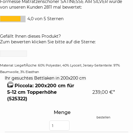
Formesse Matratzenschoner SATINESSE AIR SILVER wurde
Deutschland
Uhr
von unseren Kunden 2811 mal bewertet:
Samstag: 10:00 - 16:00 Uhr
4,0 von 5 Sternen
Gefällt Ihnen dieses Produkt?
Zum bewerten klicken Sie bitte auf die Sterne:
Material: LiegeflÃ¤che: 60% Polyester, 40% Lyocell, Jersey-Seitenteile: 97%
Baumwolle, 3% Elasthan
click
Ihr gesuchtes Bettlaken in 200x200 cm
to
La Piccola: 200x200 cm für
collapse
5-12 cm Topperhöhe
239,00 €*
contents
(525322)
Menge
bestellen