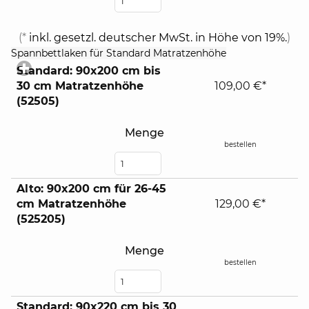
(*
inkl. gesetzl. deutscher MwSt. in Höhe von 19%.
)
click
Spannbettlaken für Standard Matratzenhöhe
to
Standard: 90x200 cm bis
expand
30 cm Matratzenhöhe
109,00 €*
contents
(52505)
Menge
bestellen
Alto: 90x200 cm für 26-45
cm Matratzenhöhe
129,00 €*
(525205)
Menge
bestellen
Standard: 90x220 cm bis 30