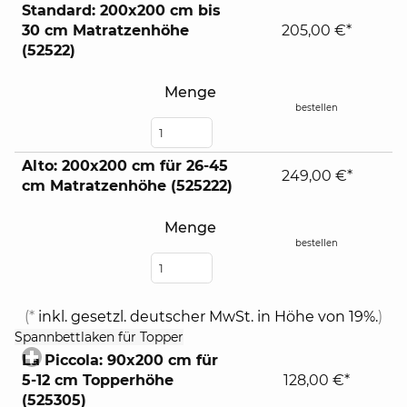
Standard: 200x200 cm bis
30 cm Matratzenhöhe
205,00 €*
(52522)
Menge
bestellen
Alto: 200x200 cm für 26-45
249,00 €*
cm Matratzenhöhe (525222)
Menge
bestellen
(*
inkl. gesetzl. deutscher MwSt. in Höhe von 19%.
)
click
Spannbettlaken für Topper
to
La Piccola: 90x200 cm für
expand
5-12 cm Topperhöhe
128,00 €*
contents
(525305)