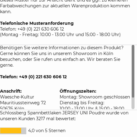
Farbabweichungen zur aktuellen Warenproduktion kommen
kann.
Telefonische Musteranforderung
Telefon: +49 (0) 221 630 606 12
(Montag - Freitag: 10:00 - 13:00 Uhr und 15:00 - 18:00 Uhr)
Benötigen Sie weitere Informationen zu diesem Produkt?
Gerne können Sie uns in unserem Showroom in Köln
besuchen, oder Sie rufen uns einfach an. Wir beraten Sie
gerne.
Telefon: +49 (0) 221 630 606 12
Anschrift:
Öffnungszeiten:
Waesche-Kultur
Montag: Showroom geschlossen
Mauritiussteinweg 72
Dienstag bis Freitag:
50676 Köln
10:00 - 13:00 Uhr & 15:00 - 18:00
Schlossberg Spannbettlaken JERSEY UNI Poudre wurde von
Deutschland
Uhr
unseren Kunden 3217 mal bewertet:
Samstag: 10:00 - 16:00 Uhr
4,0 von 5 Sternen