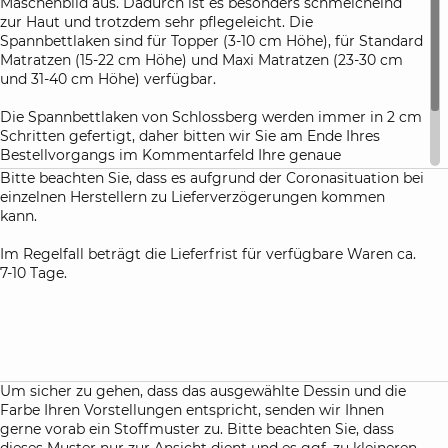
Maschenbild aus. Dadurch ist es besonders schmeichelnd
zur Haut und trotzdem sehr pflegeleicht. Die
Spannbettlaken sind für Topper (3-10 cm Höhe), für Standard
Matratzen (15-22 cm Höhe) und Maxi Matratzen (23-30 cm
und 31-40 cm Höhe) verfügbar.
Die Spannbettlaken von Schlossberg werden immer in 2 cm
Schritten gefertigt, daher bitten wir Sie am Ende Ihres
Bestellvorgangs im Kommentarfeld Ihre genaue
Matratzenhöhe anzugeben. Damit haben Sie die Gewähr,
Bitte beachten Sie, dass es aufgrund der Coronasituation bei
dass die Spannbettlaken nach dem ersten Waschen perfekt
einzelnen Herstellern zu Lieferverzögerungen kommen
Ihre Matratze umhüllen.
kann.
Im Regelfall beträgt die Lieferfrist für verfügbare Waren ca.
7-10 Tage.
Um sicher zu gehen, dass das ausgewählte Dessin und die
Farbe Ihren Vorstellungen entspricht, senden wir Ihnen
gerne vorab ein Stoffmuster zu. Bitte beachten Sie, dass
dieses Muster nur zur Ansicht dient und es ggf. zu kleineren