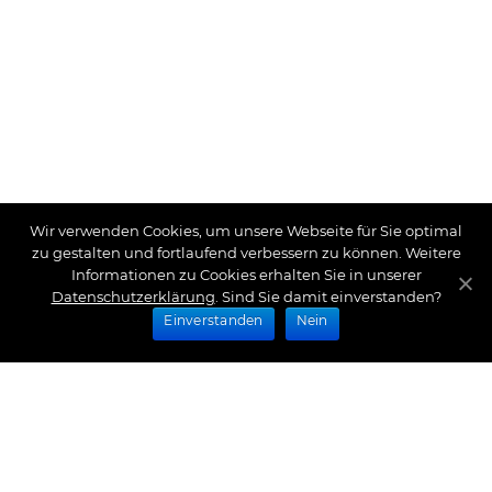
Wir verwenden Cookies, um unsere Webseite für Sie optimal
zu gestalten und fortlaufend verbessern zu können. Weitere
Informationen zu Cookies erhalten Sie in unserer
Datenschutzerklärung
. Sind Sie damit einverstanden?
Einverstanden
Nein
Zahlungsarten
Wir bieten Ihnen folgende Zahlungsarten an: