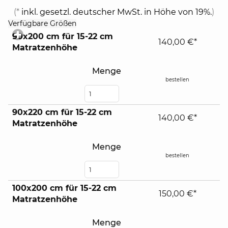
(*
inkl. gesetzl. deutscher MwSt. in Höhe von 19%.
)
click
Verfügbare Größen
to
90x200 cm für 15-22 cm
expand
140,00 €*
Matratzenhöhe
contents
Menge
bestellen
90x220 cm für 15-22 cm
140,00 €*
Matratzenhöhe
Menge
bestellen
100x200 cm für 15-22 cm
150,00 €*
Matratzenhöhe
Menge