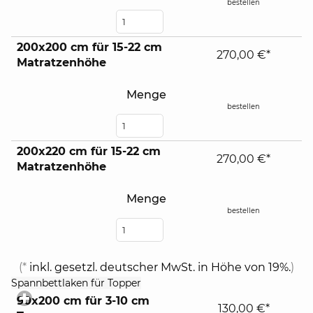
bestellen
200x200 cm für 15-22 cm
270,00 €*
Matratzenhöhe
Menge
bestellen
200x220 cm für 15-22 cm
270,00 €*
Matratzenhöhe
Menge
bestellen
(*
inkl. gesetzl. deutscher MwSt. in Höhe von 19%.
)
click
Spannbettlaken für Topper
to
90x200 cm für 3-10 cm
expand
130,00 €*