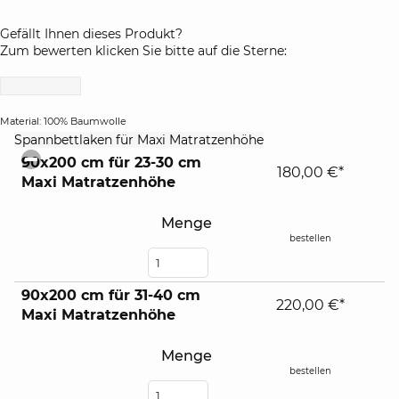
Gefällt Ihnen dieses Produkt?
Zum bewerten klicken Sie bitte auf die Sterne:
Material: 100% Baumwolle
click
Spannbettlaken für Maxi Matratzenhöhe
to
90x200 cm für 23-30 cm
collapse
180,00 €*
Maxi Matratzenhöhe
contents
Menge
bestellen
90x200 cm für 31-40 cm
220,00 €*
Maxi Matratzenhöhe
Menge
bestellen