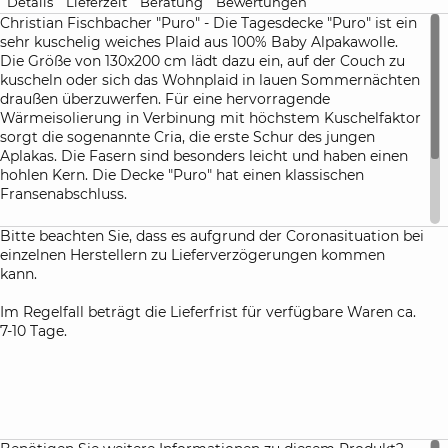
Details
Lieferzeit
Beratung
Bewertungen
Christian Fischbacher "Puro" - Die Tagesdecke "Puro" ist ein
sehr kuschelig weiches Plaid aus 100% Baby Alpakawolle.
Die Größe von 130x200 cm lädt dazu ein, auf der Couch zu
kuscheln oder sich das Wohnplaid in lauen Sommernächten
draußen überzuwerfen. Für eine hervorragende
Wärmeisolierung in Verbinung mit höchstem Kuschelfaktor
sorgt die sogenannte Cria, die erste Schur des jungen
Aplakas. Die Fasern sind besonders leicht und haben einen
hohlen Kern. Die Decke "Puro" hat einen klassischen
Fransenabschluss.
Pflegehinweise:
Bitte beachten Sie, dass es aufgrund der Coronasituation bei
Nicht waschbar, nur chemisch reinigen, Trocknen im
einzelnen Herstellern zu Lieferverzögerungen kommen
Wäschetrockner nicht möglich, Bügeln bei schwacher
kann.
Einstellung.
Im Regelfall beträgt die Lieferfrist für verfügbare Waren ca.
7-10 Tage.