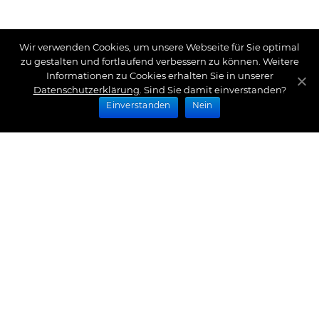
Wir verwenden Cookies, um unsere Webseite für Sie optimal
zu gestalten und fortlaufend verbessern zu können. Weitere
Informationen zu Cookies erhalten Sie in unserer
Datenschutzerklärung
. Sind Sie damit einverstanden?
Einverstanden
Nein
Zahlungsarten
Wir bieten Ihnen folgende Zahlungsarten an:
Impressum
|
Datenschutz
|
Zahlungsarten
|
Versand
und Kosten
|
Widerrufsrecht
|
Bestellung widerrufen
|
Haftungsausschluss
|
AGB
|
Kontakt
Schlossberg Bettwäsche
|
Curt Bauer Bettwäsche
|
Graser Bettwäsche
|
Daunen Bettdecken
|
Brennet
Bettwäsche
|
Boxspringbett Spannbettlaken
|
Abyss
Habidecor
|
Abyss Handtücher
|
Formesse
Spannbettlaken
|
Bella Donna Spannbettlaken
|
Fischbacher 1819
|
Royfort Luxus Bettwäsche
|
Eskimo