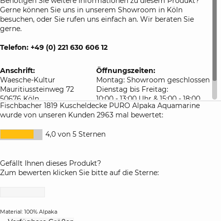
Benötigen Sie weitere Informationen zu diesem Produkt?
Gerne können Sie uns in unserem Showroom in Köln
besuchen, oder Sie rufen uns einfach an. Wir beraten Sie
gerne.
Telefon: +49 (0) 221 630 606 12
Anschrift:
Öffnungszeiten:
Waesche-Kultur
Montag: Showroom geschlossen
Mauritiussteinweg 72
Dienstag bis Freitag:
50676 Köln
10:00 - 13:00 Uhr & 15:00 - 18:00
Fischbacher 1819 Kuscheldecke PURO Alpaka Aquamarine
Deutschland
Uhr
wurde von unseren Kunden 2963 mal bewertet:
Samstag: 10:00 - 16:00 Uhr
4,0 von 5 Sternen
Gefällt Ihnen dieses Produkt?
Zum bewerten klicken Sie bitte auf die Sterne:
Material: 100% Alpaka
click