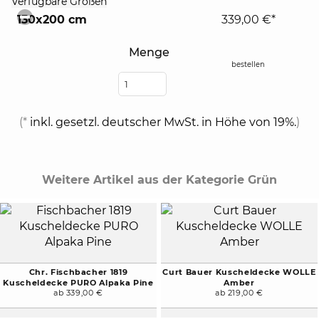
Verfügbare Größen
to
130x200 cm
339,00 €*
collapse
contents
Menge
bestellen
(*
inkl. gesetzl. deutscher MwSt. in Höhe von 19%.
)
Weitere Artikel aus der Kategorie Grün
Chr. Fischbacher 1819
Curt Bauer Kuscheldecke WOLLE
Kuscheldecke PURO Alpaka Pine
Amber
ab 339,00 €
ab 219,00 €